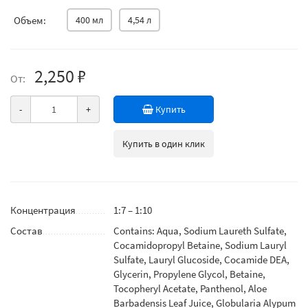
Объем:
400 мл
4,54 л
2,250 ₽
От:
-
+
Купить
Купить в один клик
Концентрация
1:7 – 1:10
Состав
Contains: Aqua, Sodium Laureth Sulfate,
Cocamidopropyl Betaine, Sodium Lauryl
Sulfate, Lauryl Glucoside, Cocamide DEA,
Glycerin, Propylene Glycol, Betaine,
Tocopheryl Acetate, Panthenol, Aloe
Barbadensis Leaf Juice, Globularia Alypum