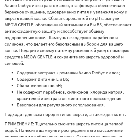
Алипо Глобус и экстрактом алоэ, эта формула обеспечивает
бережное очищение, одновременно питая и увлажняя кожу и
шерсть вашей кошки. Сбалансированный по рН шампунь
MEOW GENTLE, обогащенный витаминами Е и В5, обеспечивает
антиоксидантную защиту и способствует общему
оздоровлению кожи. Шампунь не содержит парабенов и
силикона, что делает его безопасным выбором для вашего
кошки. Подарите своему питомцу роскошный уход с помощью
средства MEOW GENTLE и сохраните его шерсть здоровой и
сияющей.
Содержит экстракты ромашки Алипо Глобус и алоэ;
Содержит Витамин Е и В5;
Сбалансирован по рН;
Не содержит парабенов, силиконов, хлорида натрия,
красителей и экстрактов животного происхождения.
Безопасен для регулярного использования.
Подходит для всех пород и типов шерсти, а также для котят.
ПРИМЕНЕНИЕ: Тщательно смочите шерсть питомца теплой
водой. Нанесите шампунь и распределите его массажными
движениями до образования пены. Оставьте на несколько