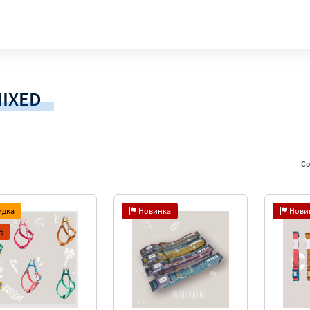
IXED
Со
идка
Новинка
Нови
%