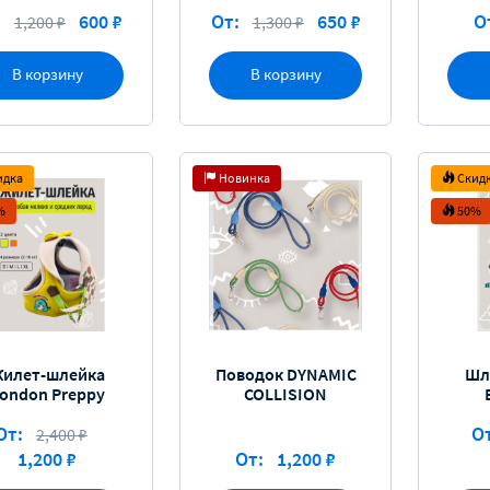
:
600 ₽
От:
650 ₽
О
1,200 ₽
1,300 ₽
В корзину
В корзину
идка
Новинка
Скид
%
50%
илет-шлейка
Поводок DYNAMIC
Шл
ondon Preppy
COLLISION
От:
О
2,400 ₽
1,200 ₽
От:
1,200 ₽