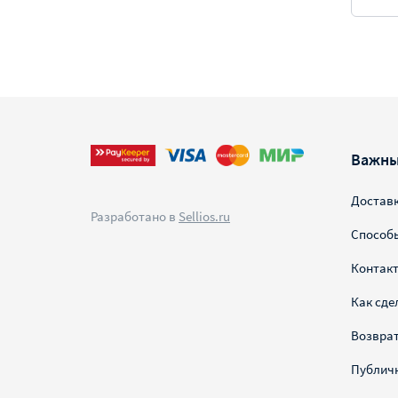
Важны
Достав
Разработано в
Sellios.ru
Способ
Контак
Как сде
Возврат
Публич