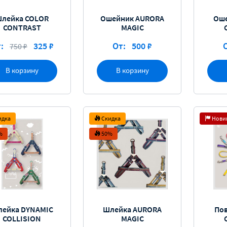
лейка COLOR
Ошейник AURORA
Оше
CONTRAST
MAGIC
:
325 ₽
От:
500 ₽
750 ₽
В корзину
В корзину
идка
Скидка
Нови
%
50%
ейка DYNAMIC
Шлейка AURORA
По
COLLISION
MAGIC