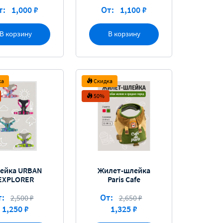
т:
1,000 ₽
От:
1,100 ₽
В корзину
В корзину
ка
Скидка
50%
ейка URBAN
Жилет-шлейка
EXPLORER
Paris Cafe
т:
От:
2,500 ₽
2,650 ₽
1,250 ₽
1,325 ₽