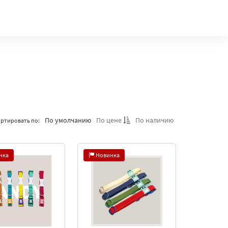
По умолчанию
По цене
По наличию
ртировать по:
нка
Новинка