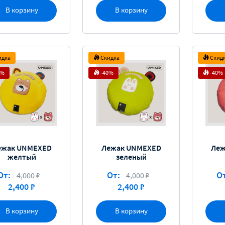
В корзину
В корзину
идка
Скидка
Скид
0%
-40%
-40%
ежак UNMEXED
Лежак UNMEXED
Леж
желтый
зеленый
От:
От:
О
4,000 ₽
4,000 ₽
2,400 ₽
2,400 ₽
В корзину
В корзину