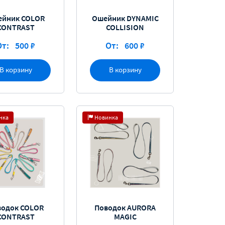
йник COLOR
Ошейник DYNAMIC
CONTRAST
COLLISION
От:
500 ₽
От:
600 ₽
В корзину
В корзину
нка
Новинка
водок COLOR
Поводок AURORA
CONTRAST
MAGIC