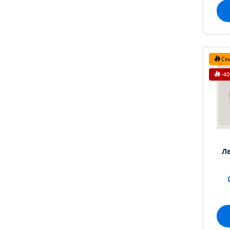
Ск
-4
Л