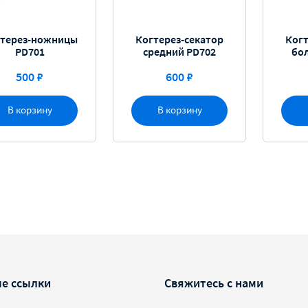
терез-ножницы
Когтерез-секатор
Когт
PD701
средний PD702
бо
500 ₽
600 ₽
В корзину
В корзину
е ссылки
Свяжитесь с нами