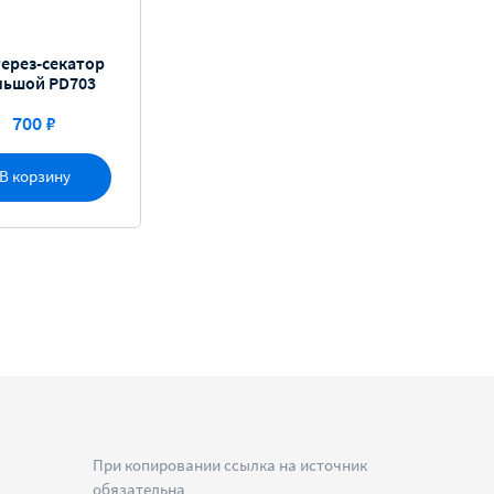
ерез-секатор
льшой PD703
700 ₽
В корзину
При копировании ссылка на источник
обязательна