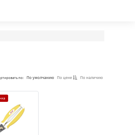
По умолчанию
По цене
По наличию
ртировать по:
нка