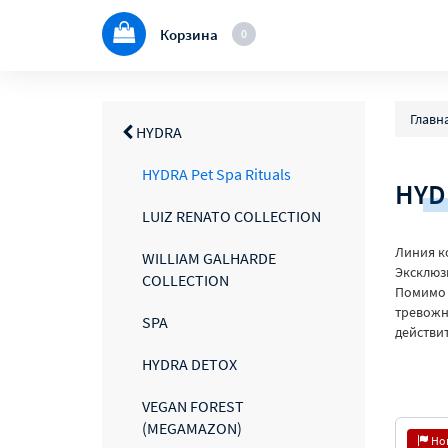
Корзина
0
Главн
HYDRA
HYDRA Pet Spa Rituals
HYDR
LUIZ RENATO COLLECTION
Линия ко
WILLIAM GALHARDE
Эксклюз
COLLECTION
Помимо 
тревожн
SPA
действи
HYDRA DETOX
VEGAN FOREST
(MEGAMAZON)
Но