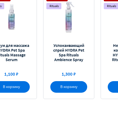
ls
Rituals
Rituals
ум для массажа
Успокаивающий
Не
HYDRA Pet Spa
спрей HYDRA Pet
к
ituals Massage
Spa Rituals
HY
Serum
Ambience Spray
Rit
1,100 ₽
1,300 ₽
В корзину
В корзину