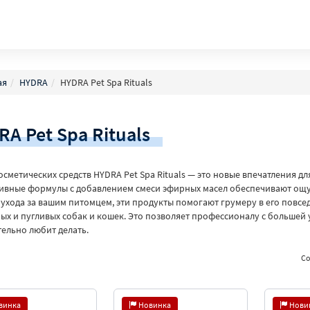
ая
HYDRA
HYDRA Pet Spa Rituals
A Pet Spa Rituals
сметических средств HYDRA Pet Spa Rituals — это новые впечатления дл
ивные формулы с добавлением смеси эфирных масел обеспечивают ощу
ухода за вашим питомцем, эти продукты помогают грумеру в его повсед
ых и пугливых собак и кошек. Это позволяет профессионалу с большей 
тельно любит делать.
Со
винка
Новинка
Нови