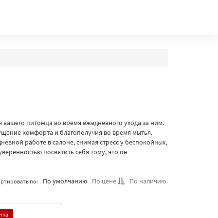
я вашего питомца во время ежедневного ухода за ним.
щение комфорта и благополучия во время мытья.
невной работе в салоне, снимая стресс у беспокойных,
уверенностью посвятить себя тому, что он
По умолчанию
По цене
По наличию
ртировать по:
нка