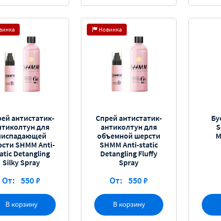
винка
Новинка
рей антистатик-
Спрей антистатик-
Бу
нтиколтун для
антиколтун для
S
ниспадающей
объемной шерсти
M
сти SHMM Anti-
SHMM Anti-static
atic Detangling
Detangling Fluffy
Silky Spray
Spray
От:
550 ₽
От:
550 ₽
В корзину
В корзину