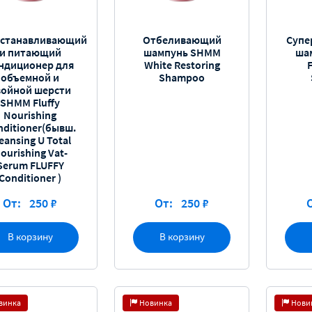
сстанавливающий
Отбеливающий
Супе
и питающий
шампунь SHMM
ша
ндиционер для
White Restoring
объемной и
Shampoo
войной шерсти
SHMM Fluffy
Nourishing
nditioner(бывш.
eansing U Total
ourishing Vat-
Serum FLUFFY
Conditioner )
От:
250 ₽
От:
250 ₽
В корзину
В корзину
винка
Новинка
Нови