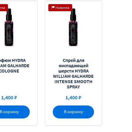
нка
Новинка
рфюм HYDRA
Спрей для
IAM GALHARDE
ниспадающей
COLOGNE
шерсти HYDRA
WILLIAM GALHARDE
INTENSE SMOOTH
SPRAY
1,400 ₽
1,400 ₽
В корзину
В корзину