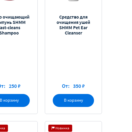
р очищающий
Средство для
мпунь SHMM
очищения ушей
Fast-cleans
SHMM Pet Ear
Shampoo
Cleanser
От:
250 ₽
От:
350 ₽
В корзину
В корзину
нка
Новинка