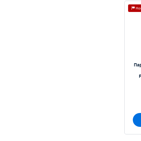
Но
Па