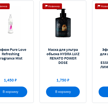
винка
Новинка
Нови
рфюм Pure Love
Маска для ультра
Эф
Refreshing
объема HYDRA LUIZ
для
Fragrance Mist
RENATO POWER
DOSE
ESS
ЛИМ
1,450 ₽
1,750 ₽
В корзину
В корзину