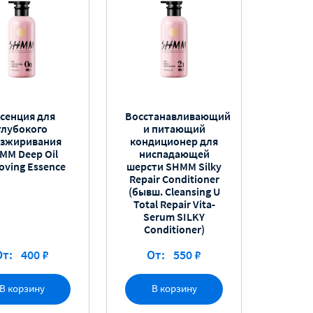
сенция для
Восстанавливающий
глубокого
и питающий
езжиривания
кондиционер для
MM Deep Oil
ниспадающей
ving Essence
шерсти SHMM Silky
Repair Conditioner
(бывш. Cleansing U
Total Repair Vita-
Serum SILKY
Conditioner)
От:
400 ₽
От:
550 ₽
В корзину
В корзину