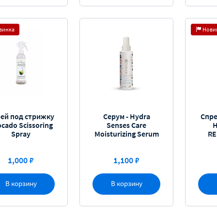
винка
Нови
ей под стрижку
Серум - Hydra
Спре
cado Scissoring
Senses Care
H
Spray
Moisturizing Serum
RE
1,000 ₽
1,100 ₽
В корзину
В корзину