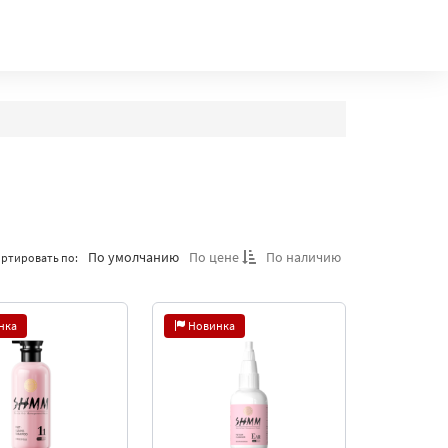
По умолчанию
По цене
По наличию
ртировать по:
нка
Новинка