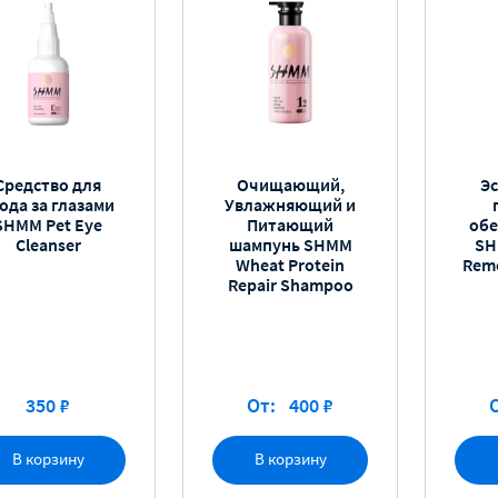
Средство для
Очищающий,
Эс
ода за глазами
Увлажняющий и
SHMM Pet Eye
Питающий
об
Cleanser
шампунь SHMM
SH
Wheat Protein
Remo
Repair Shampoo
350 ₽
От:
400 ₽
В корзину
В корзину