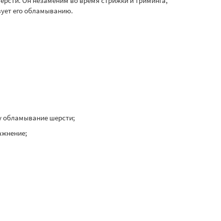
ерсти. Он незаменим во время стрижки и триминга,
вует его обламыванию.
му обламывание шерсти;
ажнение;