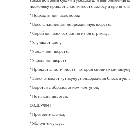
также во время сушки и укладки для выпрямления ш
поскольку придает эластичность волосу и препятст
* Подходит для всех пород;
* Восстанавливает поврежденную шерсть;
* Спрей для расчесывания и под стрижку;
* Улучшает цвет;
* Увлажняет шерсть;
* Укрепляет шерсть;
* Придает эластичность, которая сводит к миниму
* Запечатывает кутикулу , поддерживая блеск и увл
* Борется с образованием колтунов;
* Не накапливается.
СОДЕРЖИТ:
* Протеины шелка;
* Яблочный уксус;