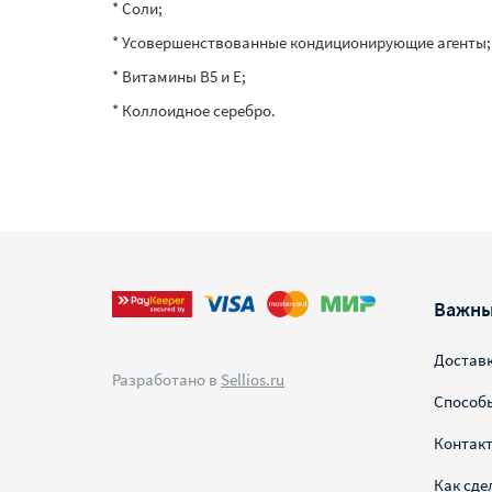
* Соли;
* Усовершенствованные кондиционирующие агенты;
* Витамины В5 и Е;
* Коллоидное серебро.
Важны
Достав
Разработано в
Sellios.ru
Способ
Контак
Как сде