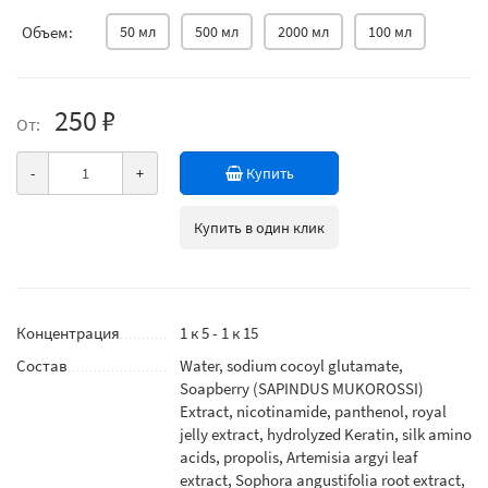
Объем:
50 мл
500 мл
2000 мл
100 мл
250 ₽
От:
-
+
Купить
Купить в один клик
Концентрация
1 к 5 - 1 к 15
Состав
Water, sodium cocoyl glutamate,
Soapberry (SAPINDUS MUKOROSSI)
Extract, nicotinamide, panthenol, royal
jelly extract, hydrolyzed Keratin, silk amino
acids, propolis, Artemisia argyi leaf
extract, Sophora angustifolia root extract,