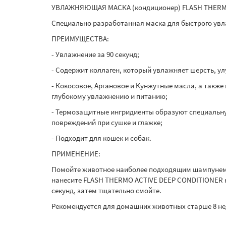
УВЛАЖНЯЮЩАЯ МАСКА (кондиционер) FLASH THERM
Специально разработанная маска для быстрого увл
ПРЕИМУЩЕСТВА:
- Увлажнение за 90 секунд;
- Содержит коллаген, который увлажняет шерсть, у
- Кокосовое, Аргановое и Кунжутные масла, а также
глубокому увлажнению и питанию;
- Термозащитные ингридиенты образуют специальну
повреждений при сушке и глажке;
- Подходит для кошек и собак.
ПРИМЕНЕНИЕ:
Помойте животное наиболее подходящим шампунем о
нанесите FLASH THERMO ACTIVE DEEP CONDITIONER на
секунд, затем тщательно смойте.
Рекомендуется для домашних животных старше 8 не