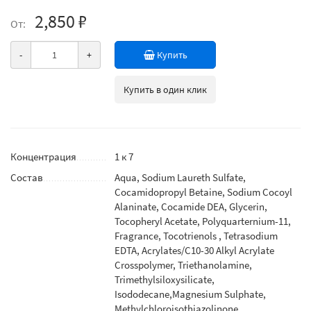
2,850 ₽
От:
-
+
Купить
Купить в один клик
Концентрация
1 к 7
Состав
Aqua, Sodium Laureth Sulfate,
Cocamidopropyl Betaine, Sodium Cocoyl
Alaninate, Cocamide DEA, Glycerin,
Tocopheryl Acetate, Polyquarternium-11,
Fragrance, Tocotrienols , Tetrasodium
EDTA, Acrylates/C10-30 Alkyl Acrylate
Crosspolymer, Triethanolamine,
Trimethylsiloxysilicate,
Isododecane,Magnesium Sulphate,
Methylchloroisothiazolinone,