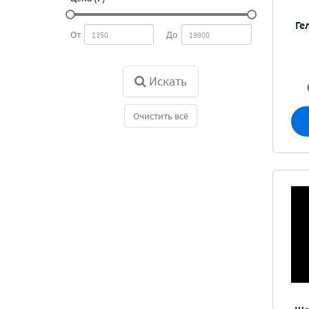
Ге
От
До
Искать
Очистить всё