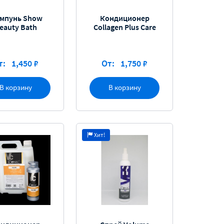
мпунь Show
Кондиционер
eauty Bath
Collagen Plus Care
т:
1,450 ₽
От:
1,750 ₽
В корзину
В корзину
Хит!