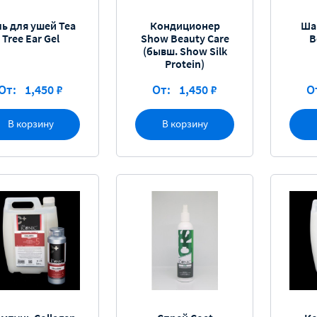
ль для ушей Tea
Кондиционер
Ша
Tree Ear Gel
Show Beauty Care
B
(бывш. Show Silk
Protein)
От:
1,450 ₽
От:
1,450 ₽
О
В корзину
В корзину