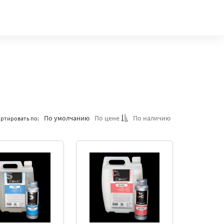
По умолчанию
По цене
По наличию
ртировать по: