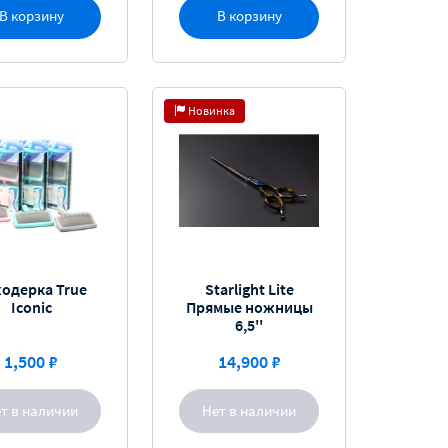
В корзину
В корзину
Новинка
одерка True
Starlight Lite
Iconic
Прямые ножницы
6,5''
1,500 ₽
14,900 ₽
т в наличии
Нет в наличии