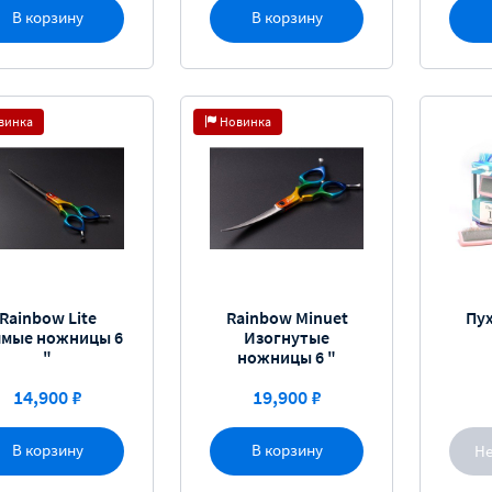
В корзину
В корзину
винка
Новинка
Rainbow Lite
Rainbow Minuet
Пух
ямые ножницы 6
Изогнутые
"
ножницы 6 "
14,900 ₽
19,900 ₽
В корзину
В корзину
Не