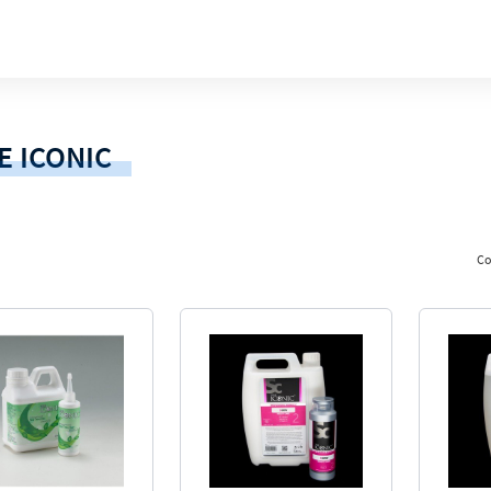
E ICONIC
Со