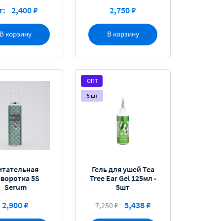
т:
2,400 ₽
2,750 ₽
В корзину
В корзину
ОПТ
5 шт
итательная
Гель для ушей Tea
воротка 5S
Tree Ear Gel 125мл -
Serum
5шт
2,900 ₽
5,438 ₽
7,250 ₽