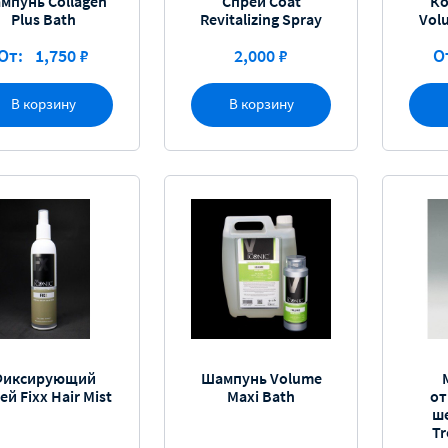
мпунь Collagen
Спрей Coat
Ко
Plus Bath
Revitalizing Spray
Vol
От:
1,750 ₽
2,000 ₽
О
В корзину
В корзину
Фиксирующий
Шампунь Volume
ей Fixx Hair Mist
Maxi Bath
о
ше
Tr