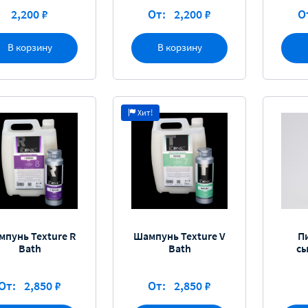
2,200 ₽
От:
2,200 ₽
О
В корзину
В корзину
Хит!
мпунь Texture R
Шампунь Texture V
П
Bath
Bath
сы
От:
2,850 ₽
От:
2,850 ₽