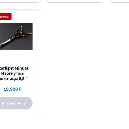
винка
tarlight Minuet
Изогнутые
ножницы 6,5''
19,900 ₽
Нет в наличии