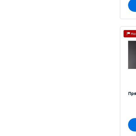
Но
Пр