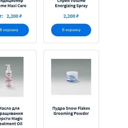
ндиционер
Спрей Volume
ume Maxi Care
Energizing Spray
т:
2,200 ₽
2,200 ₽
В корзину
В корзину
Масло для
Пудра Snow Flakes
тращивания
Grooming Powder
рсти Magic
eatment Oil