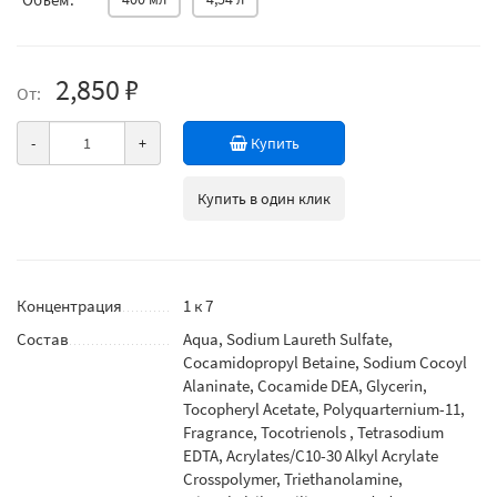
2,850 ₽
От:
-
+
Купить
Купить в один клик
Концентрация
1 к 7
Состав
Aqua, Sodium Laureth Sulfate,
Cocamidopropyl Betaine, Sodium Cocoyl
Alaninate, Cocamide DEA, Glycerin,
Tocopheryl Acetate, Polyquarternium-11,
Fragrance, Tocotrienols , Tetrasodium
EDTA, Acrylates/C10-30 Alkyl Acrylate
Crosspolymer, Triethanolamine,